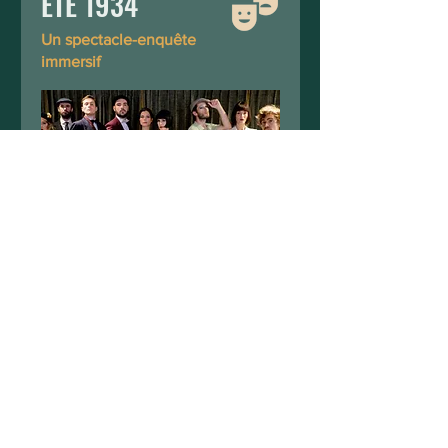
ÉTÉ 1934
Un spectacle-enquête
immersif
MYSTERY
GUESTS
Des invité·es pas comme
les autres...